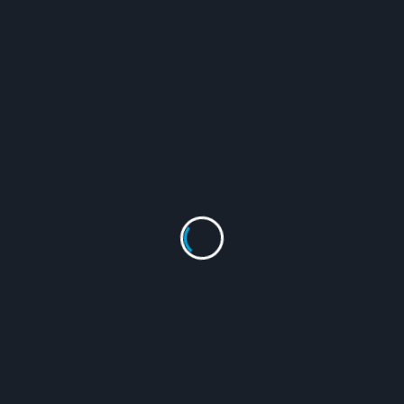
課程
公會魯班學堂(39)-資訊課程【Archi CAD
事務所實務專業實作班】
Acadmin
5 月 28, 2024
※由專業建築師傳授 ARCHICAD導入...
Read More
聯絡資訊
地址:
115臺北市南港區福德街373巷33號13樓